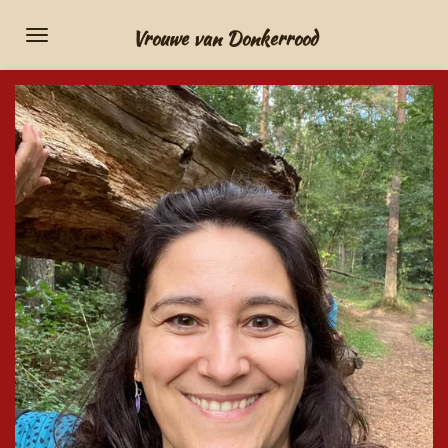
Ga
Vrouwe van Donkerrood
direct
naar
de
hoofdinhoud