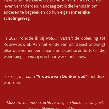
Tijdens dit intensieve traject vond ik inzichten die mijn
leven veranderden. Vandaag zet ik die kennis in om
anderen te begeleiden op hun eigen
innerlijke
scholingsweg
.
In 2021 rondde ik bij
Natuur Herstelt
de opleiding tot
Rouwvrouw af. Aan het einde van dit traject ontvangt
elke deelnemer een naam en bijbehorende tekst die
weerspiegelt wie zij is in haar werk met rouw.
Ik kreeg de naam
“Vrouwe van Donkerrood”
met deze
woorden:
"Mossezacht, mossekracht, ze weeft en haakt een vangnet.
Ze helpt bloeden en helpt leven."