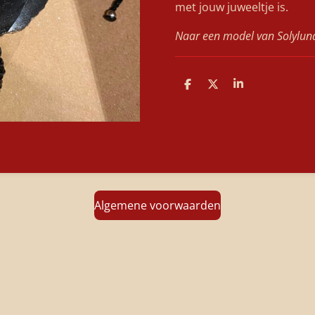
met jouw juweeltje is.
Naar een model van Solylu
D
D
S
e
e
h
l
e
a
e
l
r
n
e
Algemene voorwaarden