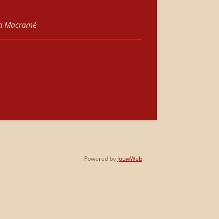
na Macramé
Powered by
JouwWeb