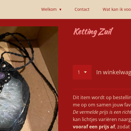
Welkom
Contact
Wat kan ik vo
Ketting Zuil
€ 70,00
In winkelwa
Dit item wordt op bestell
me op om samen jouw favor
De vermelde prijs is een rich
kan lichtjes variëren naa
vooraf een prijs af
, zodat