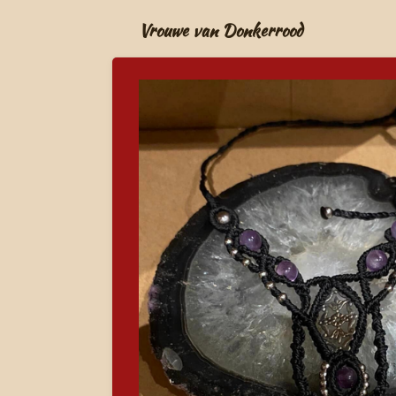
Ga
Vrouwe van Donkerrood
direct
naar
de
hoofdinhoud