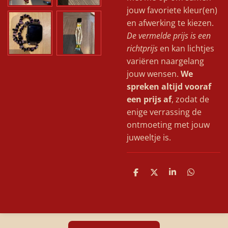
jouw favoriete kleur(en)
en afwerking te kiezen.
De vermelde prijs is een
richtprijs
en kan lichtjes
variëren naargelang
jouw wensen.
We
spreken altijd vooraf
een prijs af
, zodat de
enige verrassing de
ontmoeting met jouw
juweeltje is.
D
D
S
D
e
e
h
e
l
e
a
l
e
l
r
e
n
e
n