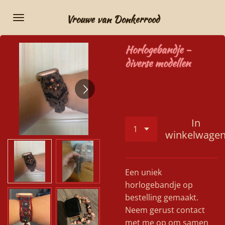
Ga
Vrouwe van Donkerrood
direct
naar
Horlogebandje -
de
diverse modellen
hoofdinhoud
€ 65,00
In
winkelwage
Een uniek
horlogebandje op
bestelling gemaakt.
Neem gerust contact
met me op om samen