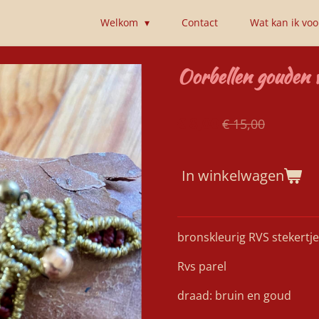
Welkom
Contact
Wat kan ik vo
Oorbellen gouden v
€ 8,00
€ 15,00
In winkelwagen
bronskleurig RVS stekertje
Rvs parel
draad: bruin en goud