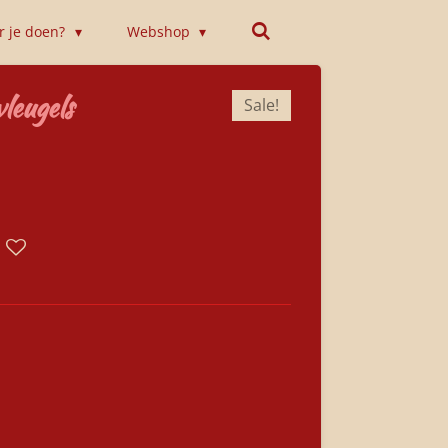
or je doen?
Webshop
leugels
Sale!