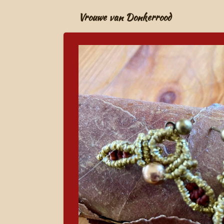
Ga
Vrouwe van Donkerrood
direct
naar
de
hoofdinhoud