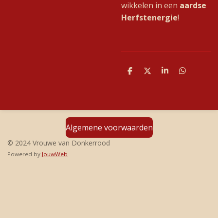
wikkelen in een
aardse
Herfstenergie
!
D
D
S
D
e
e
h
e
l
e
a
l
e
l
r
e
n
e
n
Algemene voorwaarden
© 2024 Vrouwe van Donkerrood
Powered by
JouwWeb