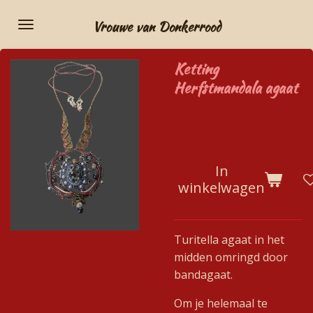
Ga
Vrouwe van Donkerrood
direct
naar
Ketting
de
Herfstmandala agaat
hoofdinhoud
€ 75,00
In
winkelwagen
Turitella agaat in het
midden omringd door
bandagaat.
Om je helemaal te