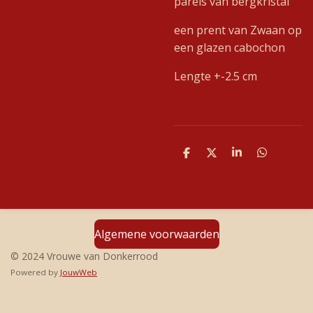
parels van bergkristal
een prent van Zwaan op
een glazen cabochon
Lengte +-2.5 cm
D
D
S
D
e
e
h
e
l
e
a
l
e
l
r
e
n
e
n
Algemene voorwaarden
© 2024 Vrouwe van Donkerrood
Powered by
JouwWeb