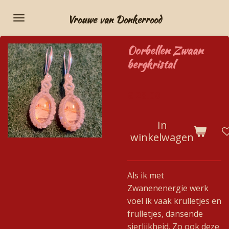
Ga
Vrouwe van Donkerrood
direct
naar
Oorbellen Zwaan
de
bergkristal
hoofdinhoud
€ 28,00
In
winkelwagen
Als ik met
Zwanenenergie werk
voel ik vaak krulletjes en
frulletjes, dansende
sierlijkheid. Zo ook deze