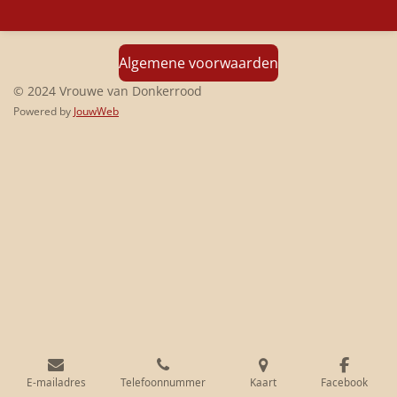
e
l
r
e
n
e
n
Algemene voorwaarden
© 2024 Vrouwe van Donkerrood
Powered by
JouwWeb
E-mailadres
Telefoonnummer
Kaart
Facebook