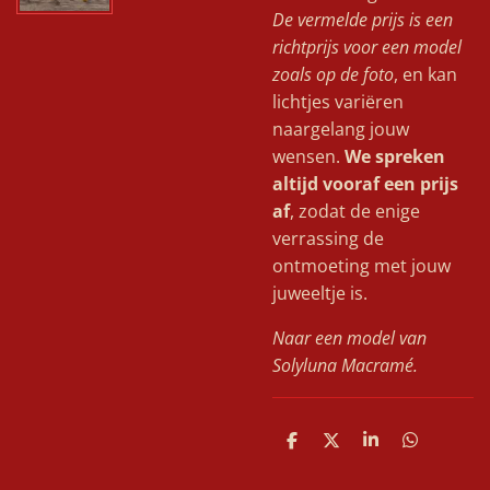
De vermelde prijs is een
richtprijs voor een model
zoals op de foto
, en kan
lichtjes variëren
naargelang jouw
wensen.
We spreken
altijd vooraf een prijs
af
, zodat de enige
verrassing de
ontmoeting met jouw
juweeltje is.
Naar een model van
Solyluna Macramé.
D
D
S
D
e
e
h
e
l
e
a
l