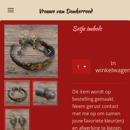
Ga
Vrouwe van Donkerrood
direct
naar
Setje imbolc
de
hoofdinhoud
€ 55,00
In
winkelwage
Dit item wordt op
bestelling gemaakt.
Neem gerust contact
met me op om samen
jouw favoriete kleur(en)
en afwerking te kiezen.