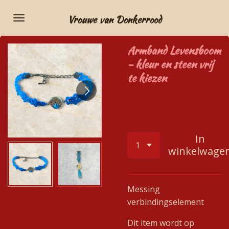
Ga
Vrouwe van Donkerrood
direct
naar
Armband Levensboom
de
- kleur en steen vrij
hoofdinhoud
te kiezen
€ 35,00
In
winkelwage
Messing
verbindingselement
Dit item wordt op