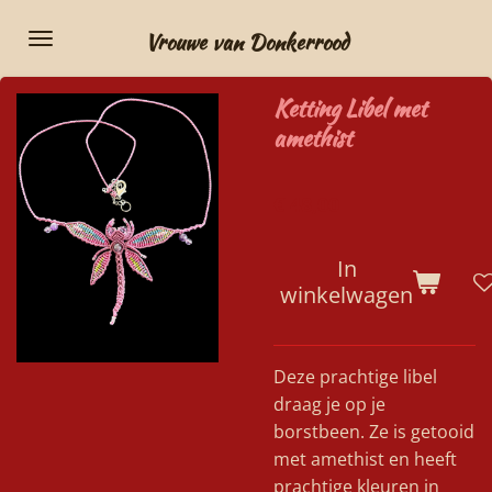
Ga
Vrouwe van Donkerrood
direct
naar
Ketting Libel met
de
amethist
hoofdinhoud
€ 48,00
In
winkelwagen
Deze prachtige libel
draag je op je
borstbeen. Ze is getooid
met amethist en heeft
prachtige kleuren in