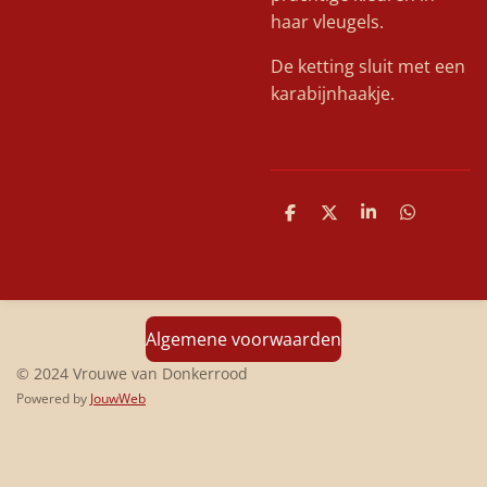
haar vleugels.
De ketting sluit met een
karabijnhaakje.
D
D
S
D
e
e
h
e
l
e
a
l
e
l
r
e
n
e
n
Algemene voorwaarden
© 2024 Vrouwe van Donkerrood
Powered by
JouwWeb