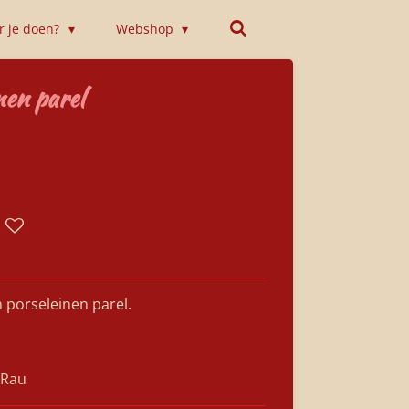
or je doen?
Webshop
nen parel
n porseleinen parel.
 Rau