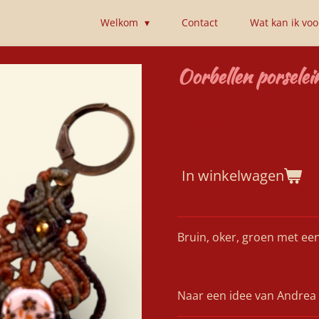
Welkom
Contact
Wat kan ik vo
Oorbellen porselei
€ 25,00
In winkelwagen
Bruin, oker, groen met ee
Naar een idee van Andrea