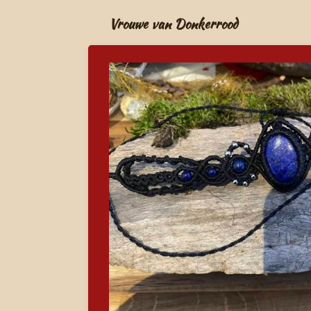
Ga
Vrouwe van Donkerrood
direct
naar
de
hoofdinhoud