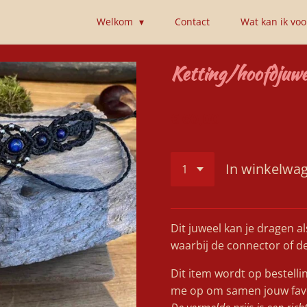
Welkom
Contact
Wat kan ik vo
Ketting/hoofdjuwee
€ 60,00
In winkelwa
Dit juweel kan je dragen al
waarbij de connector of d
Dit item wordt op bestell
me op om samen jouw favor