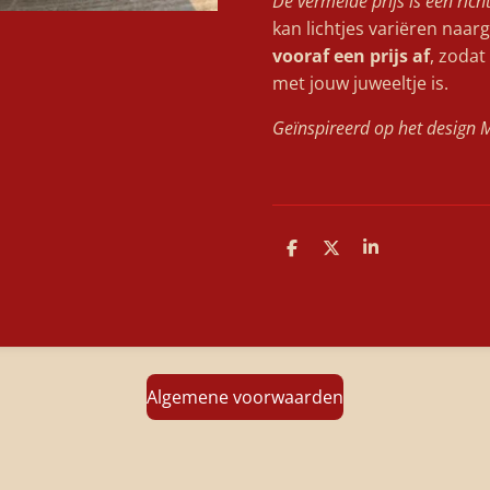
De vermelde prijs is een rich
kan lichtjes variëren naa
vooraf een prijs af
, zodat
met jouw juweeltje is.
Geïnspireerd op het design
D
D
S
e
e
h
l
e
a
e
l
r
n
e
Algemene voorwaarden