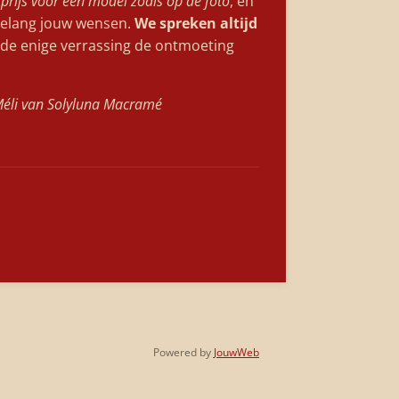
tprijs voor een model zoals op de foto
, en
rgelang jouw wensen.
We spreken altijd
 de enige verrassing de ontmoeting
 Méli van Solyluna Macramé
Powered by
JouwWeb