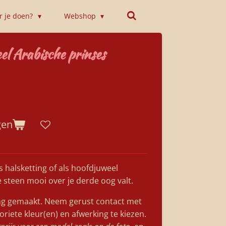
or je doen?
Webshop
l Arabische prinses
gen
s halsketting of als hoofdjuweel
e steen mooi over je derde oog valt.
ing gemaakt. Neem gerust contact met
iete kleur(en) en afwerking te kiezen.