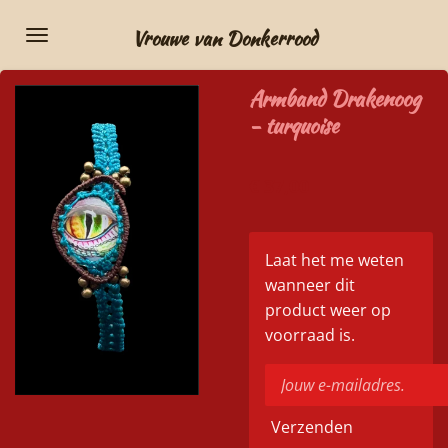
Ga
Vrouwe van Donkerrood
direct
naar
Armband Drakenoog
de
- turquoise
hoofdinhoud
€ 37,00
Laat het me weten
wanneer dit
product weer op
voorraad is.
Verzenden