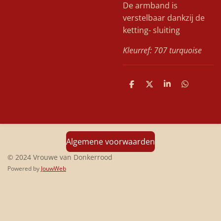
De armband is
verstelbaar dankzij de
ketting- sluiting
Kleurref: 707 turquoise
D
D
S
D
e
e
h
e
l
e
a
l
e
l
r
e
n
e
n
Algemene voorwaarden
© 2024 Vrouwe van Donkerrood
Powered by
JouwWeb