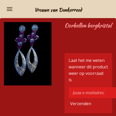
Ga
Vrouwe van Donkerrood
direct
naar
Oorbellen bergkristal
de
hoofdinhoud
€ 25,00
Laat het me weten
wanneer dit product
weer op voorraad
is.
Verzenden